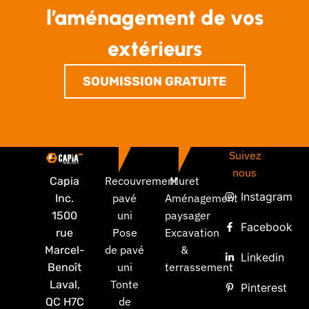
l’aménagement de vos
extérieurs
SOUMISSION GRATUITE
Suivez
nous
Recouvrement
Muret
Capia
Instagram
pavé
Aménagement
Inc.
uni
paysager
1500
Facebook
Pose
Excavation
rue
de pavé
&
Marcel-
Linkedin
uni
terrassement
Benoît
Tonte
Laval,
Pinterest
de
QC H7C